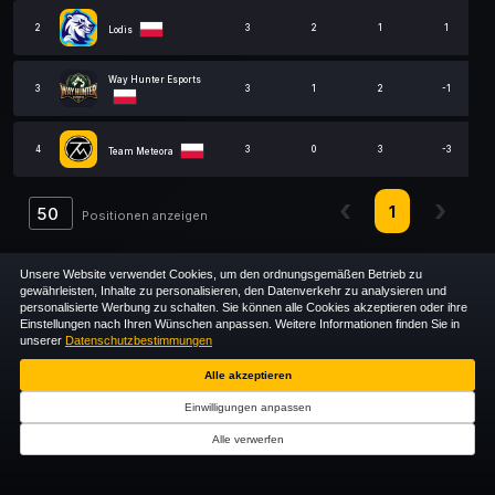
2
3
2
1
1
Lodis
Way Hunter Esports
3
3
1
2
-1
4
3
0
3
-3
Team Meteora
1
Positionen anzeigen
Positionen von 1 bis 4 von insgesamt 4
Unsere Website verwendet Cookies, um den ordnungsgemäßen Betrieb zu
gewährleisten, Inhalte zu personalisieren, den Datenverkehr zu analysieren und
personalisierte Werbung zu schalten. Sie können alle Cookies akzeptieren oder ihre
Einstellungen nach Ihren Wünschen anpassen. Weitere Informationen finden Sie in
unserer
Datenschutzbestimmungen
Alle akzeptieren
Einwilligungen anpassen
Alle verwerfen