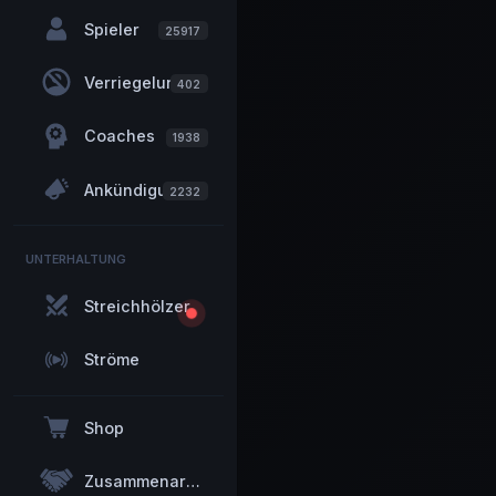
Spieler
25917
Verriegelungen
402
Coaches
1938
Ankündigungen
2232
UNTERHALTUNG
Streichhölzer
Ströme
Shop
Zusammenarbeit