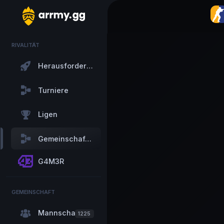
RIVALITÄT
Herausforderungen
Turniere
Ligen
Gemeinschaftliche Turniere
G4M3R
GEMEINSCHAFT
Mannschaften
1225