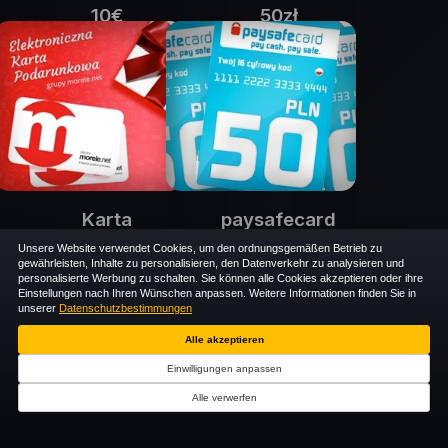
10€
50zł
amazon.de
amazon.pl
64 000 e$
69 000 e$
Karta
paysafecard
podarunkowa
50zł
Unsere Website verwendet Cookies, um den ordnungsgemäßen Betrieb zu
gewährleisten, Inhalte zu personalisieren, den Datenverkehr zu analysieren und
paysafecard
50zł
personalisierte Werbung zu schalten. Sie können alle Cookies akzeptieren oder ihre
69 000 e$
Einstellungen nach Ihren Wünschen anpassen. Weitere Informationen finden Sie in
morele.net
unserer
Datenschutzbestimmungen
69 000 e$
Alle akzeptieren
Einwilligungen anpassen
Alle verwerfen