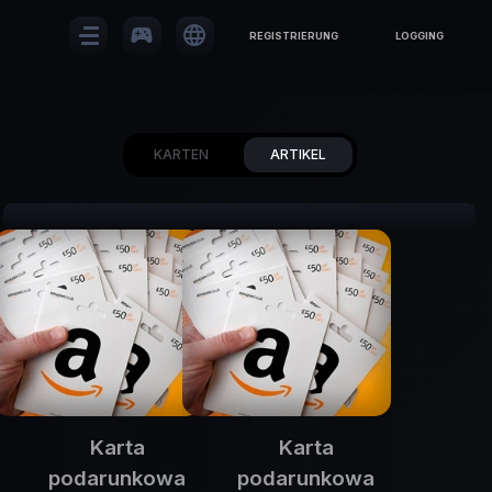
sports_esports
language
REGISTRIERUNG
LOGGING
KARTEN
ARTIKEL
Karta
Karta
podarunkowa
podarunkowa