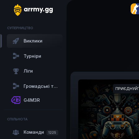
СУПЕРНИЦТВО
Виклики
Турніри
Ліги
Громадські турніри
ПРИЄДНУЙТ
G4M3R
СПІЛЬНОТА
Команди
1225