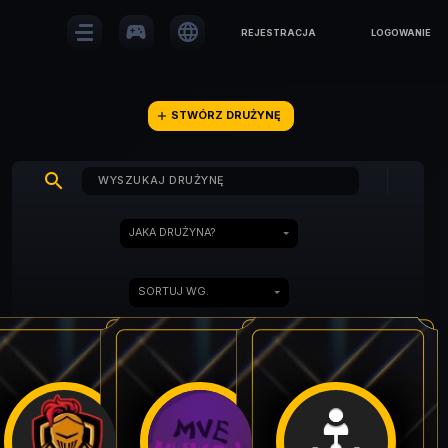
sports_esports
language
REJESTRACJA
LOGOWANIE
add
STWÓRZ DRUŻYNĘ
search
JAKA DRUŻYNA?
SORTUJ WG.