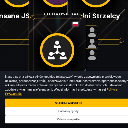
E-nsane JSK in OPEN QUALI BALTIC PLAYGROUND #1
HUWDU
Wolni Strzelcy
RAIGAMING
Nasza strona używa plików cookies (ciasteczek) w celu zapewnienia prawidłowego
«
Następna
działania, personalizacji treści, analizowania ruchu oraz dostarczania spersonalizowany
oprzednia
»
reklam. Możesz zaakceptować wszystkie ciasteczka lub dostosować ich ustawienia
zgodnie z własnymi preferencjami. Więcej informacji znajdziesz w naszej
Polityce
Prywatności
Akceptuj wszystkie
Dostosuj zgody
Odrzuć wszystkie