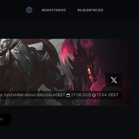

REGISZTRÁCIÓ
BEJELENTKEZÉS
az összetétel utolsó változása
CEST
27.08.2025
17:04
CEST
calendar_today
access_time
R