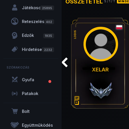
ÖSSZETÉTEL
5
/
1
/ T
MIND
Játékosok
25895
Reteszelés
402
LODIS
Edzők
1935
Hirdetések
2232
SZÓRAKOZÁS
XELAR
Gyufa
Patakok
chat
Bolt
Együttműködés