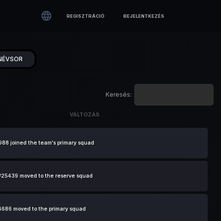

REGISZTRÁCIÓ
BEJELENTKEZÉS
NÉVSOR
Keresés:
VÁLTOZÁS
VÁLTOZÁS
988 joined the team's primary squad
25439 moved to the reserve squad
686 moved to the primary squad