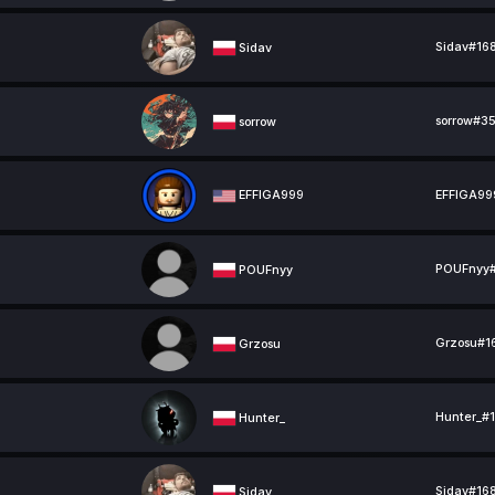
Sidav#168
Sidav
sorrow#35
sorrow
EFFIGA999
EFFIGA999
POUFnyy#2
POUFnyy
Grzosu#16
Grzosu
Hunter_#1
Hunter_
Sidav#168
Sidav