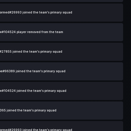
ormed#26993 joined the team's primary squad
w#104524 player removed from the team
27855 joined the team's primary squad
e#96389 joined the team's primary squad
#104524 joined the team's primary squad
65 joined the team's primary squad
ormed#26993 joined the team's primary squad