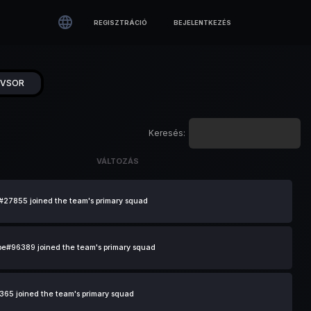

REGISZTRÁCIÓ
BEJELENTKEZÉS
ÉVSOR
Keresés:
VÁLTOZÁS
VÁLTOZÁS
27855 joined the team's primary squad
e#96389 joined the team's primary squad
65 joined the team's primary squad