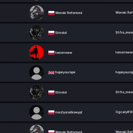
Wonski Ref
Wonski Reformed
Sh1ro_meo
Shirolol
tomorroww#
tomorroww
hopeyourope
hopeyourop
Sh1ro_meow
Shirolol
Ogcaly#163
niezlysrodkowypl
Wonski Ref
Wonski Reformed