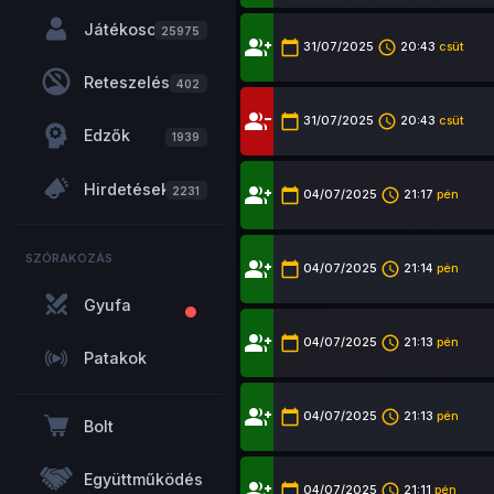
Játékosok
25975
group_add
calendar_today
access_time
31/07/2025
20:43
csüt
Reteszelés
402
group_remove
calendar_today
access_time
31/07/2025
20:43
csüt
Edzők
1939
Hirdetések
group_add
2231
calendar_today
access_time
04/07/2025
21:17
pén
SZÓRAKOZÁS
group_add
calendar_today
access_time
04/07/2025
21:14
pén
Gyufa
group_add
calendar_today
access_time
04/07/2025
21:13
pén
Patakok
group_add
calendar_today
access_time
04/07/2025
21:13
pén
Bolt
Együttműködés
group_add
calendar_today
access_time
04/07/2025
21:11
pén