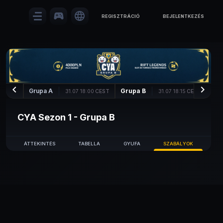
sports_esports
language
REGISZTRÁCIÓ
BEJELENTKEZÉS
keyboard_arrow_left
keyboard_arrow_right
Grupa A
Grupa B
Gru
31.07 18:00
CEST
31.07 18:15
CEST
CYA Sezon 1 - Grupa B
ÁTTEKINTÉS
TABELLA
GYUFA
SZABÁLYOK