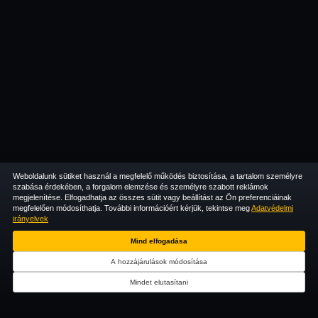
Weboldalunk sütiket használ a megfelelő működés biztosítása, a tartalom személyre
szabása érdekében, a forgalom elemzése és személyre szabott reklámok
megjelenítése. Elfogadhatja az összes sütit vagy beállítást az Ön preferenciáinak
megfelelően módosíthatja. További információért kérjük, tekintse meg
Adatvédelmi
irányelvek
Mind elfogadása
A hozzájárulások módosítása
Mindet elutasítani